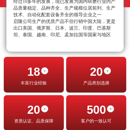
经过10多年的发展，现已发展为国内研磨行业内产
不
品质量稳定、品种齐全、生产规模位居前列、生产
高
技术、自动化配套设备齐全的领导企业之一
经
启隆公司生产的优质产品不但行销中国大陆，更是
产
出口美国、俄罗斯、日本、波兰、印度、巴基斯
坦、泰国、越南、印尼、孟加拉国等国家与地区
18
20
+
+
丰富行业经验
产品类别选择
20
500
+
+
资质认证、品质保障
客户的一致认可