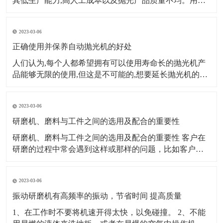
其低生产能力,高人工成本以及抛光产品质量不均。用自
动抛光机代替传统的手动抛光机已成为许多金属表面处
理公司的首选。那么,我们如何选择合适的自动抛光机呢?
2023-03-06
第一个因素：生产规模、产量大小来源的稳定性。数量
大,来源稳定,
正确使用并保养自动抛光机的好处
人们认为,每个人都希望拥有可以使用寿命长的抛光机产
品能够无限的使用,但这是不可能的,想要延长抛光机的使
用寿命,我们需要付出实际行动。对抛光机进行适当的维
护,这样才能提高平板抛光机的使用效率。 自动抛光机的
2023-03-06
定期维护和保养,使自动抛光机处于良好的生产和运行状
态,保证了正常生产。首先
研磨机、磨料与工件之间的选用及配合的重要性
研磨机、磨料与工件之间的选用及配合的重要性 客户在
研磨的过程中常会遇到这样或那样的问题，比如客户研
磨出来的产品工件发黑、不亮或者是被打花等等。研磨
经过了解分析发现：大多是因为客户错误的选用了研磨
2023-03-06
材料或研磨机械造成的。 例如，一个生产箱包五金的客
户，他的产品都是锌合金压铸件，他使用棕刚玉研磨
振动研磨机有高频率的振动，节省时间 提高质量
1、在工作时不要将机速开得太快，以免碰撞。 2、不能