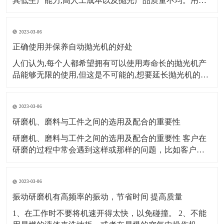
其低生产能力,高人工成本以及抛光产品质量不均。用自
动抛光机代替传统的手动抛光机已成为许多金属表面处
理公司的首选。那么,我们如何选择合适的自动抛光机呢?
2023-03-06
第一个因素：生产规模、产量大小来源的稳定性。数量
大,来源稳定,
正确使用并保养自动抛光机的好处
人们认为,每个人都希望拥有可以使用寿命长的抛光机产
品能够无限的使用,但这是不可能的,想要延长抛光机的使
用寿命,我们需要付出实际行动。对抛光机进行适当的维
护,这样才能提高平板抛光机的使用效率。 自动抛光机的
2023-03-06
定期维护和保养,使自动抛光机处于良好的生产和运行状
态,保证了正常生产。首先
研磨机、磨料与工件之间的选用及配合的重要性
研磨机、磨料与工件之间的选用及配合的重要性 客户在
研磨的过程中常会遇到这样或那样的问题，比如客户研
磨出来的产品工件发黑、不亮或者是被打花等等。研磨
经过了解分析发现：大多是因为客户错误的选用了研磨
2023-03-06
材料或研磨机械造成的。 例如，一个生产箱包五金的客
户，他的产品都是锌合金压铸件，他使用棕刚玉研磨
振动研磨机有高频率的振动，节省时间 提高质量
1、在工作时不要将机速开得太快，以免碰撞。 2、不能