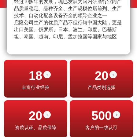
经过10多年的发展，现已发展为国内研磨行业内产
不
品质量稳定、品种齐全、生产规模位居前列、生产
高
技术、自动化配套设备齐全的领导企业之一
经
启隆公司生产的优质产品不但行销中国大陆，更是
产
出口美国、俄罗斯、日本、波兰、印度、巴基斯
坦、泰国、越南、印尼、孟加拉国等国家与地区
18
20
+
+
丰富行业经验
产品类别选择
20
500
+
+
资质认证、品质保障
客户的一致认可