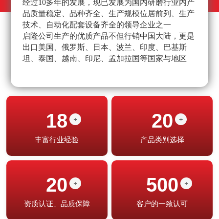
经过10多年的发展，现已发展为国内研磨行业内产
不
品质量稳定、品种齐全、生产规模位居前列、生产
高
技术、自动化配套设备齐全的领导企业之一
经
启隆公司生产的优质产品不但行销中国大陆，更是
产
出口美国、俄罗斯、日本、波兰、印度、巴基斯
坦、泰国、越南、印尼、孟加拉国等国家与地区
18
20
+
+
丰富行业经验
产品类别选择
20
500
+
+
资质认证、品质保障
客户的一致认可