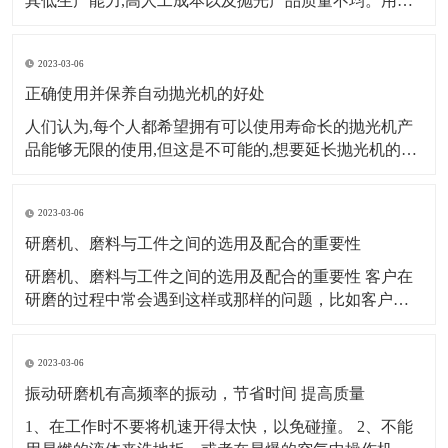
其低生产能力,高人工成本以及抛光产品质量不均。用自
动抛光机代替传统的手动抛光机已成为许多金属表面处
理公司的首选。那么,我们如何选择合适的自动抛光机呢?
2023-03-06
第一个因素：生产规模、产量大小来源的稳定性。数量
大,来源稳定,
正确使用并保养自动抛光机的好处
人们认为,每个人都希望拥有可以使用寿命长的抛光机产
品能够无限的使用,但这是不可能的,想要延长抛光机的使
用寿命,我们需要付出实际行动。对抛光机进行适当的维
护,这样才能提高平板抛光机的使用效率。 自动抛光机的
2023-03-06
定期维护和保养,使自动抛光机处于良好的生产和运行状
态,保证了正常生产。首先
研磨机、磨料与工件之间的选用及配合的重要性
研磨机、磨料与工件之间的选用及配合的重要性 客户在
研磨的过程中常会遇到这样或那样的问题，比如客户研
磨出来的产品工件发黑、不亮或者是被打花等等。研磨
经过了解分析发现：大多是因为客户错误的选用了研磨
2023-03-06
材料或研磨机械造成的。 例如，一个生产箱包五金的客
户，他的产品都是锌合金压铸件，他使用棕刚玉研磨
振动研磨机有高频率的振动，节省时间 提高质量
1、在工作时不要将机速开得太快，以免碰撞。 2、不能