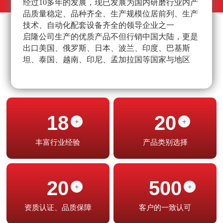
经过10多年的发展，现已发展为国内研磨行业内产
不
品质量稳定、品种齐全、生产规模位居前列、生产
高
技术、自动化配套设备齐全的领导企业之一
经
启隆公司生产的优质产品不但行销中国大陆，更是
产
出口美国、俄罗斯、日本、波兰、印度、巴基斯
坦、泰国、越南、印尼、孟加拉国等国家与地区
18
20
+
+
丰富行业经验
产品类别选择
20
500
+
+
资质认证、品质保障
客户的一致认可