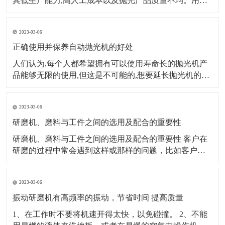
其低生产能力,高人工成本以及抛光产品质量不均。用自
动抛光机代替传统的手动抛光机已成为许多金属表面处
理公司的首选。那么,我们如何选择合适的自动抛光机呢?
2023-03-06
第一个因素：生产规模、产量大小来源的稳定性。数量
大,来源稳定,
正确使用并保养自动抛光机的好处
人们认为,每个人都希望拥有可以使用寿命长的抛光机产
品能够无限的使用,但这是不可能的,想要延长抛光机的使
用寿命,我们需要付出实际行动。对抛光机进行适当的维
护,这样才能提高平板抛光机的使用效率。 自动抛光机的
2023-03-06
定期维护和保养,使自动抛光机处于良好的生产和运行状
态,保证了正常生产。首先
研磨机、磨料与工件之间的选用及配合的重要性
研磨机、磨料与工件之间的选用及配合的重要性 客户在
研磨的过程中常会遇到这样或那样的问题，比如客户研
磨出来的产品工件发黑、不亮或者是被打花等等。研磨
经过了解分析发现：大多是因为客户错误的选用了研磨
2023-03-06
材料或研磨机械造成的。 例如，一个生产箱包五金的客
户，他的产品都是锌合金压铸件，他使用棕刚玉研磨
振动研磨机有高频率的振动，节省时间 提高质量
1、在工作时不要将机速开得太快，以免碰撞。 2、不能