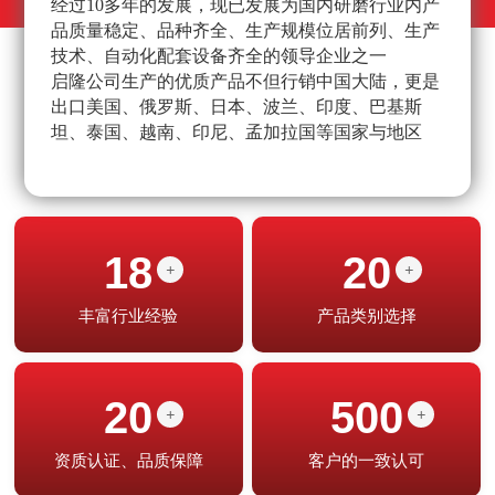
经过10多年的发展，现已发展为国内研磨行业内产
不
品质量稳定、品种齐全、生产规模位居前列、生产
高
技术、自动化配套设备齐全的领导企业之一
经
启隆公司生产的优质产品不但行销中国大陆，更是
产
出口美国、俄罗斯、日本、波兰、印度、巴基斯
坦、泰国、越南、印尼、孟加拉国等国家与地区
18
20
+
+
丰富行业经验
产品类别选择
20
500
+
+
资质认证、品质保障
客户的一致认可