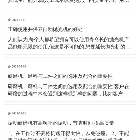
其低生产能力,高人工成本以及抛光产品质量不均。用自
动抛光机代替传统的手动抛光机已成为许多金属表面处
理公司的首选。那么,我们如何选择合适的自动抛光机呢?
2023-03-06
第一个因素：生产规模、产量大小来源的稳定性。数量
大,来源稳定,
正确使用并保养自动抛光机的好处
人们认为,每个人都希望拥有可以使用寿命长的抛光机产
品能够无限的使用,但这是不可能的,想要延长抛光机的使
用寿命,我们需要付出实际行动。对抛光机进行适当的维
护,这样才能提高平板抛光机的使用效率。 自动抛光机的
2023-03-06
定期维护和保养,使自动抛光机处于良好的生产和运行状
态,保证了正常生产。首先
研磨机、磨料与工件之间的选用及配合的重要性
研磨机、磨料与工件之间的选用及配合的重要性 客户在
研磨的过程中常会遇到这样或那样的问题，比如客户研
磨出来的产品工件发黑、不亮或者是被打花等等。研磨
经过了解分析发现：大多是因为客户错误的选用了研磨
2023-03-06
材料或研磨机械造成的。 例如，一个生产箱包五金的客
户，他的产品都是锌合金压铸件，他使用棕刚玉研磨
振动研磨机有高频率的振动，节省时间 提高质量
1、在工作时不要将机速开得太快，以免碰撞。 2、不能