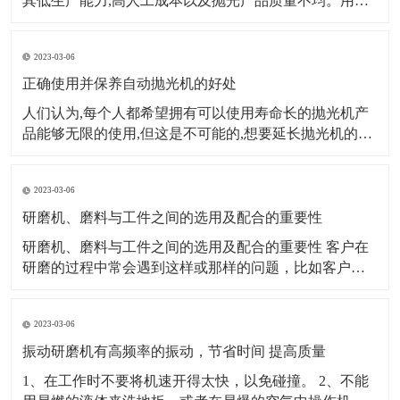
其低生产能力,高人工成本以及抛光产品质量不均。用自
动抛光机代替传统的手动抛光机已成为许多金属表面处
理公司的首选。那么,我们如何选择合适的自动抛光机呢?
2023-03-06
第一个因素：生产规模、产量大小来源的稳定性。数量
大,来源稳定,
正确使用并保养自动抛光机的好处
人们认为,每个人都希望拥有可以使用寿命长的抛光机产
品能够无限的使用,但这是不可能的,想要延长抛光机的使
用寿命,我们需要付出实际行动。对抛光机进行适当的维
护,这样才能提高平板抛光机的使用效率。 自动抛光机的
2023-03-06
定期维护和保养,使自动抛光机处于良好的生产和运行状
态,保证了正常生产。首先
研磨机、磨料与工件之间的选用及配合的重要性
研磨机、磨料与工件之间的选用及配合的重要性 客户在
研磨的过程中常会遇到这样或那样的问题，比如客户研
磨出来的产品工件发黑、不亮或者是被打花等等。研磨
经过了解分析发现：大多是因为客户错误的选用了研磨
2023-03-06
材料或研磨机械造成的。 例如，一个生产箱包五金的客
户，他的产品都是锌合金压铸件，他使用棕刚玉研磨
振动研磨机有高频率的振动，节省时间 提高质量
1、在工作时不要将机速开得太快，以免碰撞。 2、不能