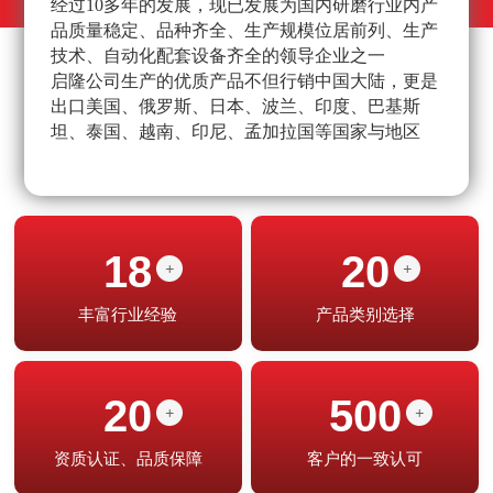
经过10多年的发展，现已发展为国内研磨行业内产
不
品质量稳定、品种齐全、生产规模位居前列、生产
高
技术、自动化配套设备齐全的领导企业之一
经
启隆公司生产的优质产品不但行销中国大陆，更是
产
出口美国、俄罗斯、日本、波兰、印度、巴基斯
坦、泰国、越南、印尼、孟加拉国等国家与地区
18
20
+
+
丰富行业经验
产品类别选择
20
500
+
+
资质认证、品质保障
客户的一致认可