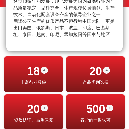
经过10多年的发展，现已发展为国内研磨行业内产
不
品质量稳定、品种齐全、生产规模位居前列、生产
高
技术、自动化配套设备齐全的领导企业之一
经
启隆公司生产的优质产品不但行销中国大陆，更是
产
出口美国、俄罗斯、日本、波兰、印度、巴基斯
坦、泰国、越南、印尼、孟加拉国等国家与地区
18
20
+
+
丰富行业经验
产品类别选择
20
500
+
+
资质认证、品质保障
客户的一致认可