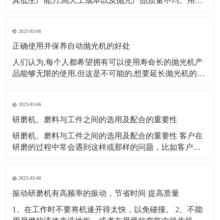
其低生产能力,高人工成本以及抛光产品质量不均。用自
动抛光机代替传统的手动抛光机已成为许多金属表面处
理公司的首选。那么,我们如何选择合适的自动抛光机呢?
2023-03-06
第一个因素：生产规模、产量大小来源的稳定性。数量
大,来源稳定,
正确使用并保养自动抛光机的好处
人们认为,每个人都希望拥有可以使用寿命长的抛光机产
品能够无限的使用,但这是不可能的,想要延长抛光机的使
用寿命,我们需要付出实际行动。对抛光机进行适当的维
护,这样才能提高平板抛光机的使用效率。 自动抛光机的
2023-03-06
定期维护和保养,使自动抛光机处于良好的生产和运行状
态,保证了正常生产。首先
研磨机、磨料与工件之间的选用及配合的重要性
研磨机、磨料与工件之间的选用及配合的重要性 客户在
研磨的过程中常会遇到这样或那样的问题，比如客户研
磨出来的产品工件发黑、不亮或者是被打花等等。研磨
经过了解分析发现：大多是因为客户错误的选用了研磨
2023-03-06
材料或研磨机械造成的。 例如，一个生产箱包五金的客
户，他的产品都是锌合金压铸件，他使用棕刚玉研磨
振动研磨机有高频率的振动，节省时间 提高质量
1、在工作时不要将机速开得太快，以免碰撞。 2、不能