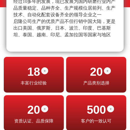
经过10多年的发展，现已发展为国内研磨行业内产
不
品质量稳定、品种齐全、生产规模位居前列、生产
高
技术、自动化配套设备齐全的领导企业之一
经
启隆公司生产的优质产品不但行销中国大陆，更是
产
出口美国、俄罗斯、日本、波兰、印度、巴基斯
坦、泰国、越南、印尼、孟加拉国等国家与地区
18
20
+
+
丰富行业经验
产品类别选择
20
500
+
+
资质认证、品质保障
客户的一致认可