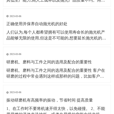
其低生产能力,高人工成本以及抛光产品质量不均。用自
动抛光机代替传统的手动抛光机已成为许多金属表面处
理公司的首选。那么,我们如何选择合适的自动抛光机呢?
2023-03-06
第一个因素：生产规模、产量大小来源的稳定性。数量
大,来源稳定,
正确使用并保养自动抛光机的好处
人们认为,每个人都希望拥有可以使用寿命长的抛光机产
品能够无限的使用,但这是不可能的,想要延长抛光机的使
用寿命,我们需要付出实际行动。对抛光机进行适当的维
护,这样才能提高平板抛光机的使用效率。 自动抛光机的
2023-03-06
定期维护和保养,使自动抛光机处于良好的生产和运行状
态,保证了正常生产。首先
研磨机、磨料与工件之间的选用及配合的重要性
研磨机、磨料与工件之间的选用及配合的重要性 客户在
研磨的过程中常会遇到这样或那样的问题，比如客户研
磨出来的产品工件发黑、不亮或者是被打花等等。研磨
经过了解分析发现：大多是因为客户错误的选用了研磨
2023-03-06
材料或研磨机械造成的。 例如，一个生产箱包五金的客
户，他的产品都是锌合金压铸件，他使用棕刚玉研磨
振动研磨机有高频率的振动，节省时间 提高质量
1、在工作时不要将机速开得太快，以免碰撞。 2、不能