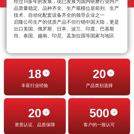
经过10多年的发展，现已发展为国内研磨行业内产
不
品质量稳定、品种齐全、生产规模位居前列、生产
高
技术、自动化配套设备齐全的领导企业之一
经
启隆公司生产的优质产品不但行销中国大陆，更是
产
出口美国、俄罗斯、日本、波兰、印度、巴基斯
坦、泰国、越南、印尼、孟加拉国等国家与地区
18
20
+
+
丰富行业经验
产品类别选择
20
500
+
+
资质认证、品质保障
客户的一致认可