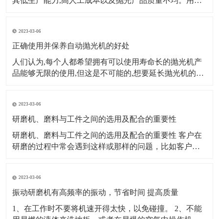
其低生产能力,高人工成本以及抛光产品质量不均。用自
动抛光机代替传统的手动抛光机已成为许多金属表面处
理公司的首选。那么,我们如何选择合适的自动抛光机呢?
2023-03-06
第一个因素：生产规模、产量大小来源的稳定性。数量
大,来源稳定,
正确使用并保养自动抛光机的好处
人们认为,每个人都希望拥有可以使用寿命长的抛光机产
品能够无限的使用,但这是不可能的,想要延长抛光机的使
用寿命,我们需要付出实际行动。对抛光机进行适当的维
护,这样才能提高平板抛光机的使用效率。 自动抛光机的
2023-03-06
定期维护和保养,使自动抛光机处于良好的生产和运行状
态,保证了正常生产。首先
研磨机、磨料与工件之间的选用及配合的重要性
研磨机、磨料与工件之间的选用及配合的重要性 客户在
研磨的过程中常会遇到这样或那样的问题，比如客户研
磨出来的产品工件发黑、不亮或者是被打花等等。研磨
经过了解分析发现：大多是因为客户错误的选用了研磨
2023-03-06
材料或研磨机械造成的。 例如，一个生产箱包五金的客
户，他的产品都是锌合金压铸件，他使用棕刚玉研磨
振动研磨机有高频率的振动，节省时间 提高质量
1、在工作时不要将机速开得太快，以免碰撞。 2、不能